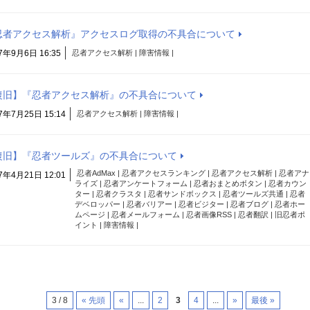
忍者アクセス解析』アクセスログ取得の不具合について
7年9月6日 16:35
忍者アクセス解析 | 障害情報 |
復旧】『忍者アクセス解析』の不具合について
7年7月25日 15:14
忍者アクセス解析 | 障害情報 |
復旧】『忍者ツールズ』の不具合について
忍者AdMax | 忍者アクセスランキング | 忍者アクセス解析 | 忍者アナ
7年4月21日 12:01
ライズ | 忍者アンケートフォーム | 忍者おまとめボタン | 忍者カウン
ター | 忍者クラスタ | 忍者サンドボックス | 忍者ツールズ共通 | 忍者
デベロッパー | 忍者バリアー | 忍者ビジター | 忍者ブログ | 忍者ホー
ムページ | 忍者メールフォーム | 忍者画像RSS | 忍者翻訳 | 旧忍者ポ
イント | 障害情報 |
3 / 8
« 先頭
«
...
2
3
4
...
»
最後 »