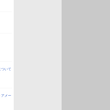
について
うアメー