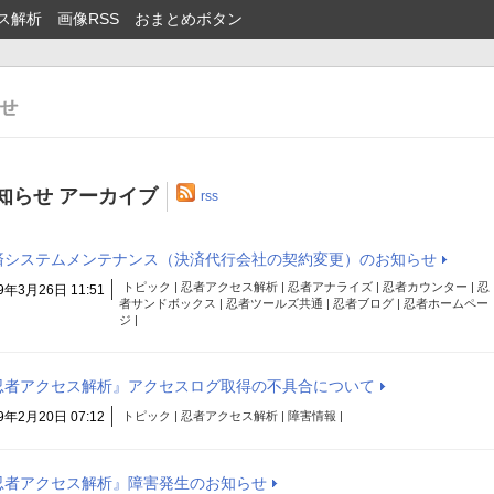
ス解析
画像RSS
おまとめボタン
知らせ アーカイブ
rss
済システムメンテナンス（決済代行会社の契約変更）のお知らせ
トピック | 忍者アクセス解析 | 忍者アナライズ | 忍者カウンター | 忍
9年3月26日 11:51
者サンドボックス | 忍者ツールズ共通 | 忍者ブログ | 忍者ホームペー
ジ |
忍者アクセス解析』アクセスログ取得の不具合について
9年2月20日 07:12
トピック | 忍者アクセス解析 | 障害情報 |
忍者アクセス解析』障害発生のお知らせ