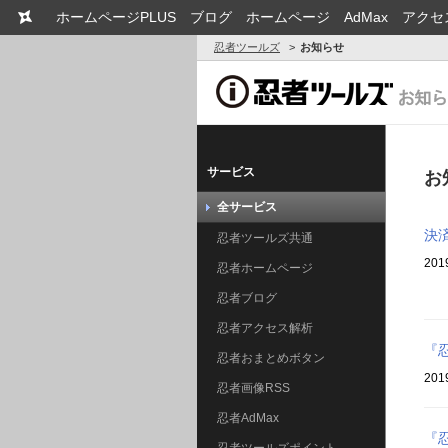
ホームページPLUS
ブログ
ホームページ
AdMax
アクセ
忍者ツールズ
お知らせ
サービス
お
全サービス
決
忍者ツールズ共通
201
忍者ホームページ
忍者ブログ
忍者アクセス解析
『
忍者おまとめボタン
201
忍者画像RSS
忍者AdMax
『