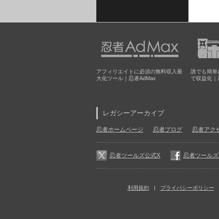
アフィリエイトに必須の無料収入最
誰でも簡単
大化ツール｜忍者AdMax
で収益化｜
レガシーアーカイブ
忍者ホームページ
忍者ブログ
忍者アク
忍者ツールズ公式X
忍者ツールズ公式
利用規約
プライバシーポリシー