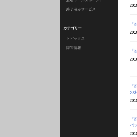
忍者ツールズポイント
201
終了済みサービス
『
カテゴリー
201
トピックス
障害情報
『
201
『
の
201
『
バ
201