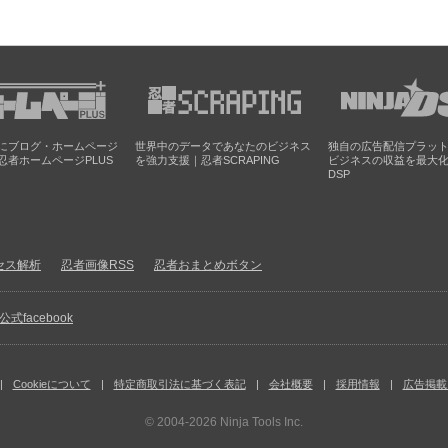
にブログ・ホームページ
世界中のデータであなたのビジネス
独自の広告配信プラッ
忍者ホームページPLUS
を強力支援｜忍者SCRAPING
ビジネスの収益を最大
DSP
セス解析
忍者画像RSS
忍者おまとめボタン
facebook
Cookieについて
特定商取引法に基づく表記
会社概要
採用情報
広告掲載
© 2004-2026
Ninja Tools Inc.