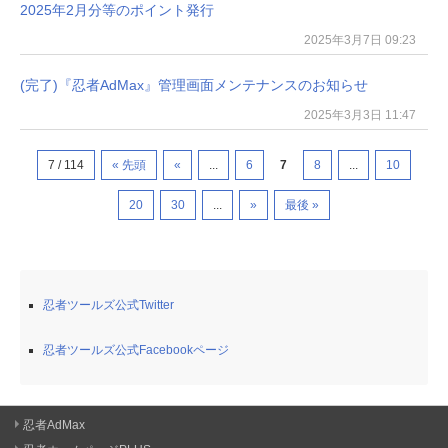
2025年2月分等のポイント発行
2025年3月7日 09:23
(完了)『忍者AdMax』管理画面メンテナンスのお知らせ
2025年3月3日 11:47
7 / 114
« 先頭
«
...
6
7
8
...
10
20
30
...
»
最後 »
忍者ツールズ公式Twitter
忍者ツールズ公式Facebookページ
忍者AdMax