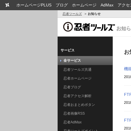
ホームページPLUS
ブログ
ホームページ
AdMax
アクセ
忍者ツールズ
お知らせ
サービス
お
全サービス
機
忍者ツールズ共通
201
忍者ホームページ
忍者ブログ
F
忍者アクセス解析
201
忍者おまとめボタン
忍者画像RSS
F
忍者AdMax
201