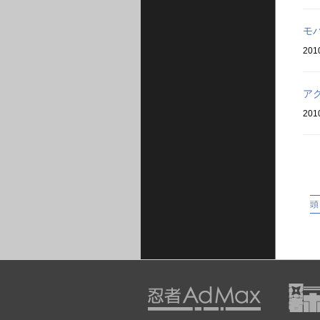
モ
201
ア
201
頭