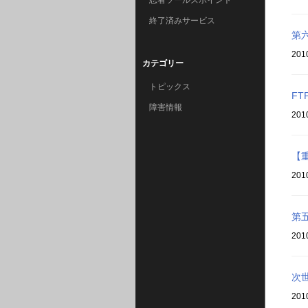
忍者ツールズポイント
終了済みサービス
第
201
カテゴリー
トピックス
F
障害情報
201
【
201
第
201
次
201