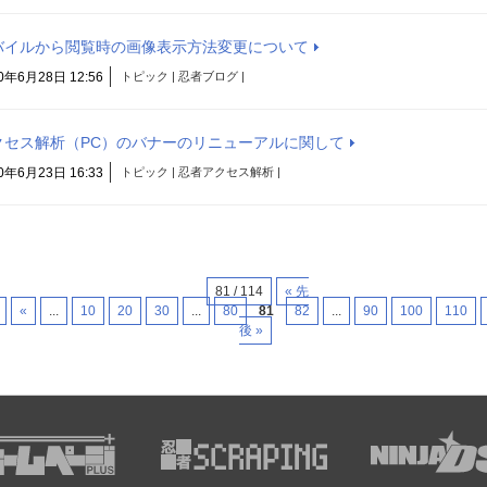
バイルから閲覧時の画像表示方法変更について
0年6月28日 12:56
トピック | 忍者ブログ |
クセス解析（PC）のバナーのリニューアルに関して
0年6月23日 16:33
トピック | 忍者アクセス解析 |
81 / 114
« 先
«
...
10
20
30
...
80
81
82
...
90
100
110
後 »