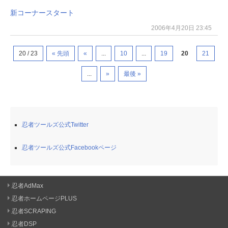
新コーナースタート
2006年4月20日 23:45
20 / 23
« 先頭
«
...
10
...
19
20
21
...
»
最後 »
忍者ツールズ公式Twitter
忍者ツールズ公式Facebookページ
忍者AdMax
忍者ホームページPLUS
忍者SCRAPING
忍者DSP